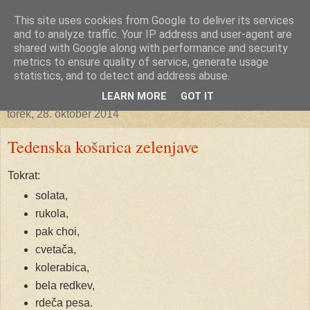
This site uses cookies from Google to deliver its services
Ekoporta
and to analyze traffic. Your IP address and user-agent are
shared with Google along with performance and security
metrics to ensure quality of service, generate usage
statistics, and to detect and address abuse.
▼
LEARN MORE
GOT IT
torek, 28. oktober 2014
Tedenska košarica zelenjave
Tokrat:
solata,
rukola,
pak choi,
cvetača,
kolerabica,
bela redkev,
rdeča pesa.