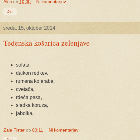
Ales
ob
10:00
Ni komentarjev:
Deli
sreda, 15. oktober 2014
Tedenska košarica zelenjave
solata,
daikon redkev,
rumena koleraba,
cvetača,
rdeča pesa,
sladka koruza,
jabolka.
Zala Fister
ob
09:11
Ni komentarjev: