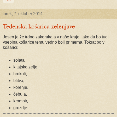
Deli
torek, 7. oktober 2014
Tedenska košarica zelenjave
Jesen je že trdno zakorakala v naše kraje, tako da bo tudi
vsebina košarice temu vedno bolj primerna. Tokrat bo v
košarici:
solata,
kitajsko zelje,
brokoli,
blitva,
korenje,
čebula,
krompir,
grozdje.