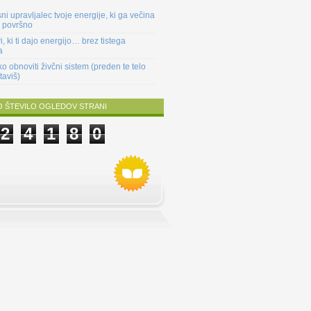
sni upravljalec tvoje energije, ki ga večina
 površno
i, ki ti dajo energijo… brez tistega
a
o obnoviti živčni sistem (preden te telo
taviš)
 ŠTEVILO OGLEDOV STRANI
2
4
1
8
0