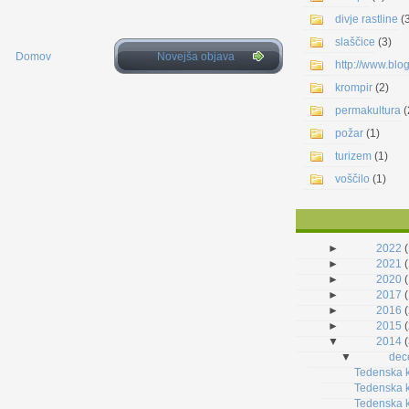
divje rastline
(
slaščice
(3)
Domov
Novejša objava
http://www.blo
krompir
(2)
permakultura
(
požar
(1)
turizem
(1)
voščilo
(1)
►
2022
(
►
2021
(
►
2020
(
►
2017
(
►
2016
(
►
2015
(
▼
2014
(
▼
dec
Tedenska k
Tedenska k
Tedenska k