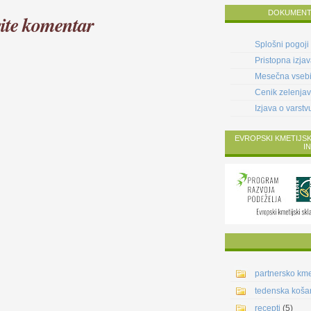
DOKUMENT
ite komentar
Splošni pogoji
Pristopna izja
Mesečna vsebi
Cenik zelenja
Izjava o varst
EVROPSKI KMETIJSK
I
partnersko km
tedenska koša
recepti
(5)