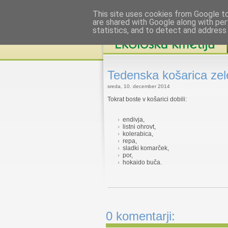
This site uses cookies from Google to 
are shared with Google along with per
statistics, and to detect and address
Tedenska košarica zel
sreda, 10. december 2014
Tokrat boste v košarici dobili:
endivja,
listni ohrovt,
kolerabica,
repa,
sladki komarček,
por,
hokaido buča.
0 komentarji: