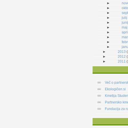
►
nov
►
okt
►
sep
►
julij
►
juni
►
maj
►
apri
►
mar
►
feb
►
jan
►
2013
(
►
2012
(
►
2011
(
Več o partners
Ekologičen.si
Kmetija Stude
Partnersko km
Fundacija za r