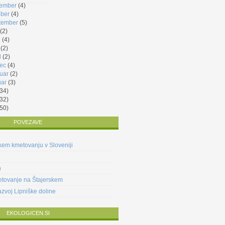
ember
(4)
ober
(4)
tember
(5)
(2)
j
(4)
(2)
l
(2)
ec
(4)
ruar
(2)
uar
(3)
34)
32)
50)
POVEZAVE
kem kmetovanju v Sloveniji
n
etovanje na Štajerskem
azvoj Lipniške doline
EKOLOGICEN.SI