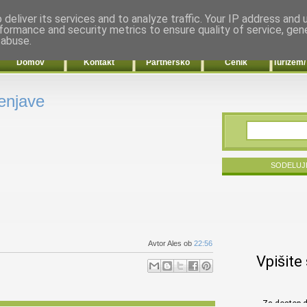
deliver its services and to analyze traffic. Your IP address and
formance and security metrics to ensure quality of service, ge
 abuse.
Domov
Kontakt
Partnersko
Cenik
Turizem/
enjave
SODELUJ
Avtor Ales
ob
22:56