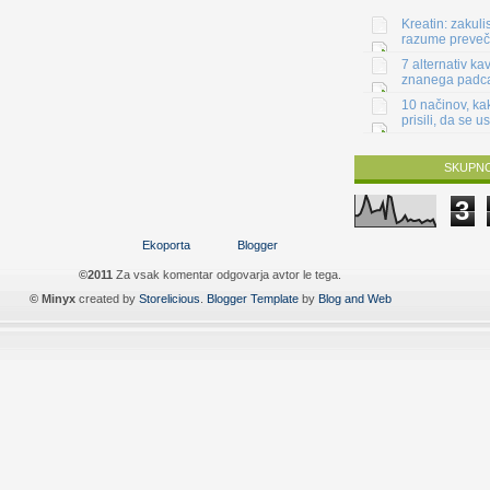
Kreatin: zakuli
razume preveč
7 alternativ kav
znanega padc
10 načinov, kak
prisili, da se us
SKUPNO
3
Ekoporta
Blogger
©2011
Za vsak komentar odgovarja avtor le tega.
© Minyx
created by
Storelicious
.
Blogger Template
by
Blog and Web