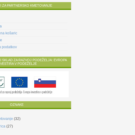
I ZA PARTNERSKO KMETOVANJE
va
na košaric
ve
vu podatkov
I SKLAD ZA RAZVOJ PODEŽELJA: EVROPA
NVESTIRA V PODEŽELJE
OZNAKE
etovanje
(32)
rica
(27)