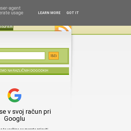
 user-agent
nerate usage
LEARN MORE
GOT IT
Tourism
EMO NA RAZLIČNIH DOGODKIH