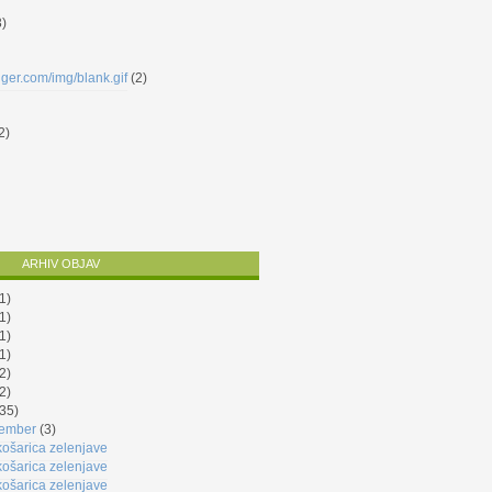
3)
gger.com/img/blank.gif
(2)
2)
ARHIV OBJAV
1)
1)
1)
1)
2)
2)
35)
ember
(3)
ošarica zelenjave
ošarica zelenjave
ošarica zelenjave