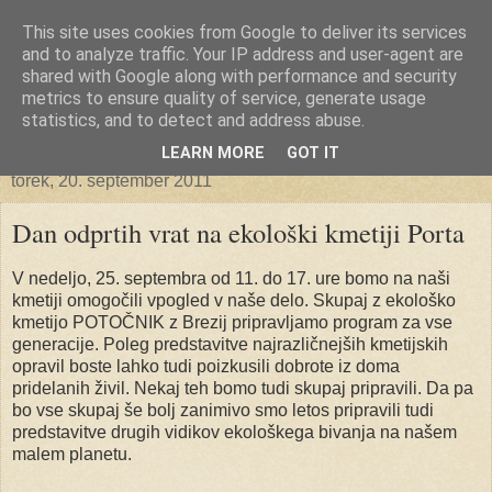
This site uses cookies from Google to deliver its services
Ekoporta
and to analyze traffic. Your IP address and user-agent are
shared with Google along with performance and security
metrics to ensure quality of service, generate usage
statistics, and to detect and address abuse.
▼
LEARN MORE
GOT IT
torek, 20. september 2011
Dan odprtih vrat na ekološki kmetiji Porta
V nedeljo, 25. septembra od 11. do 17. ure bomo na naši
kmetiji omogočili vpogled v naše delo. Skupaj z ekološko
kmetijo POTOČNIK z Brezij pripravljamo program za vse
generacije. Poleg predstavitve najrazličnejših kmetijskih
opravil boste lahko tudi poizkusili dobrote iz doma
pridelanih živil. Nekaj teh bomo tudi skupaj pripravili. Da pa
bo vse skupaj še bolj zanimivo smo letos pripravili tudi
predstavitve drugih vidikov ekološkega bivanja na našem
malem planetu.