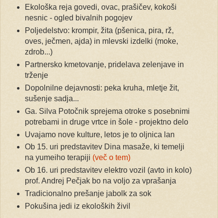
Ekološka reja govedi, ovac, prašičev, kokoši
nesnic - ogled bivalnih pogojev
Poljedelstvo: krompir, žita (pšenica, pira, rž,
oves, ječmen, ajda) in mlevski izdelki (moke,
zdrob...)
Partnersko kmetovanje, pridelava zelenjave in
trženje
Dopolnilne dejavnosti: peka kruha, mletje žit,
sušenje sadja...
Ga. Silva Potočnik sprejema otroke s posebnimi
potrebami in druge vrtce in šole - projektno delo
Uvajamo nove kulture, letos je to oljnica lan
Ob 15. uri predstavitev Dina masaže, ki temelji
na yumeiho terapiji
(več o tem)
Ob 16. uri predstavitev elektro vozil (avto in kolo)
prof. Andrej Pečjak bo na voljo za vprašanja
Tradicionalno prešanje jabolk za sok
Pokušina jedi iz ekoloških živil